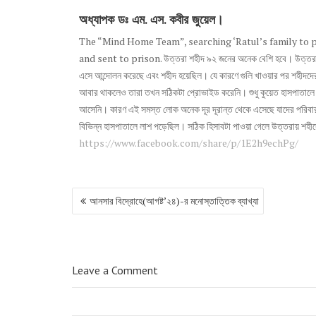
অধ্যাপক ডঃ এম. এস. কবীর জুয়েল।
The “Mind Home Team”, searching ‘Ratul’s family to pr
and sent to prison. উত্তরা শহীদ ৯২ জনের অনেক বেশি হবে। উত্তরায় আন্
এসে আন্দোলন করেছে এবং শহীদ হয়েছিল। যে কারণে গুলি খাওয়ার পর শহীদদের 
আবার থাকলেও তারা তখন সঠিকটা প্রোভাইড করেনি। শুধু কুয়েত হাসপাতাল
আসেনি। কারণ এই সমস্ত লোক অনেক দূর দূরান্ত থেকে এসেছে যাদের পরিবার
বিভিন্ন হাসপাতালে লাশ পড়েছিল। সঠিক হিসাবটা পাওয়া গেলে উত্তরায় শহী
https://www.facebook.com/share/p/1E2h9echPg/
আনসার বিদ্রোহে(আগষ্ট’২৪)-র মনোস্তাত্তিক ব্যাখ্যা
P
o
s
t
n
Leave a Comment
a
v