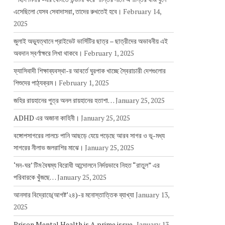
এসেছিলো যেসব সেবাদাসরা, তাদের রুখতেই হবে।
February 14,
2025
জুলাই অভ্যূত্থানে প্রাইভেট ভার্সিটির ছাত্র – ছাত্রীদের অভাবনীয় এই
অবদান স্বর্ণাক্ষরে লিখা থাকবে।
February 1, 2025
ফ্যাসিবাদী শিক্ষাব্যবস্থা-র আবর্তে ঘুরপাক খাচ্ছে স্বৈরাচারী দেশগুলোর
শিশুদের পাঠ্যক্রম।
February 1, 2025
জহির রায়হানের পুত্র অনল রায়হানের হতাশা…
January 25, 2025
ADHD এর অজানা কাহিনী।
January 25, 2025
বঙ্গোপসাগরের লালচে পানি আছড়ে যেয়ে পড়েছে আরব সাগর ও ভূ-মধ্য
সাগরের নীলাভ জলরাশির মাঝে।
January 25, 2025
‘মন-ঘর’ টিম বৈষম্য বিরোধী আন্দোলনে নির্দয়ভাবে নিহত “রাতুল” এর
পরিবারকে খুঁজছে…
January 25, 2025
আনসার বিদ্রোহে(আগষ্ট’২৪)-র মনোস্তাত্তিক ব্যাখ্যা
January 13,
2025
Prison Mental Health is A prime issue..
January 13,