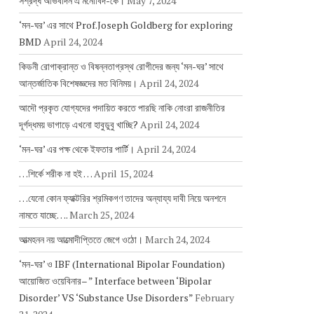
সশ্রদ্ধ অভিবাদন এ মনোবিদ-কে।
May 7, 2024
‘মন-ঘর’ এর সাথে Prof.Joseph Goldberg for exploring
BMD
April 24, 2024
কিডনী রোগাক্রান্ত ও বিষন্নতাগ্রস্থ রোগীদের জন্য ‘মন-ঘর’ সাথে
আন্তর্জাতিক বিশেষজ্ঞদের মত বিনিময়।
April 24, 2024
আদৌ প্রকৃত যোগ্যদের পদায়িত করতে পারছি নাকি নোংরা রাজনীতির
দূর্গদ্ধময় ভাগাড়ে এখনো হাবুডুবু খাচ্ছি?
April 24, 2024
‘মন-ঘর’ এর পক্ষ থেকে ইফতার পার্টি।
April 24, 2024
…শির্কে শরীক না হই …
April 15, 2024
…যেনো কোন ফ্যাক্টরির শ্রমিকগণ তাদের অন্যায্য দাবী নিয়ে অনশনে
নামতে যাচ্ছে….
March 25, 2024
আত্মহনন নয় আত্মোদীপ্তিতে জেগে ওঠো।
March 24, 2024
‘মন-ঘর’ ও IBF (International Bipolar Foundation)
আয়োজিত ওয়েবিনার– ” Interface between ‘Bipolar
Disorder’ VS ‘Substance Use Disorders”
February