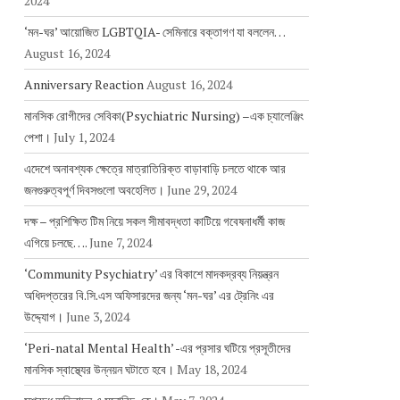
2024
‘মন-ঘর’ আয়োজিত LGBTQIA- সেমিনারে বক্তাগণ যা বললেন…
August 16, 2024
Anniversary Reaction
August 16, 2024
মানসিক রোগীদের সেবিকা(Psychiatric Nursing) –এক চ্যালেঞ্জিং
পেশা।
July 1, 2024
এদেশে অনাবশ্যক ক্ষেত্রে মাত্রাতিরিক্ত বাড়াবাড়ি চলতে থাকে আর
জনগুরুত্বপূর্ণ দিবসগুলো অবহেলিত।
June 29, 2024
দক্ষ – প্রশিক্ষিত টিম নিয়ে সকল সীমাবদ্ধতা কাটিয়ে গবেষনাধর্মী কাজ
এগিয়ে চলছে….
June 7, 2024
‘Community Psychiatry’ এর বিকাশে মাদকদ্রব্য নিয়ন্ত্রন
অধিদপ্তরের বি.সি.এস অফিসারদের জন্য ‘মন-ঘর’ এর ট্রেনিং এর
উদ্দ্যোগ।
June 3, 2024
‘Peri-natal Mental Health’ -এর প্রসার ঘটিয়ে প্রসূতীদের
মানসিক স্বাস্থ্যের উন্নয়ন ঘটাতে হবে।
May 18, 2024