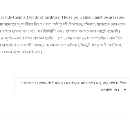
ovide them all kinds of facilities. Those policemen must be arrested
দোলনে শুধু স্থানীয়রা ছিল না এখানে গাজীপুর টঙ্গী, উত্তরখন, দক্ষিণখান, ময়নারটেক থেকে লোক
লাশ দূর দূরান্তে চলে গেছে। যার হিস্টোরিটা নেই। হাসপাতাল গুলোতে সবার ডকুমেন্ট রাখেওনি।
ে ১৮ জুলাই ৬০জনের উপরে লাশ জমা হয়েছিল। রাত ১২ টার সময়ও ২২ টা লাশ পরেছিলো কেউ নিতে
 জানতোই না যে এরা শহীদ হয়েছে। এরকম বাংলাদেশ মেডিকেল, ক্রিসেন্ট, মনসুর আলী, আইসি সহ
দের সংখ্যা দুইশত কাছাকাছি হবে।
বঙ্গোপসাগরের লালচে পানি আছড়ে যেয়ে পড়েছে আরব সাগর ও ভূ-মধ্য সাগরের নীলাভ
জলরাশির মাঝে।