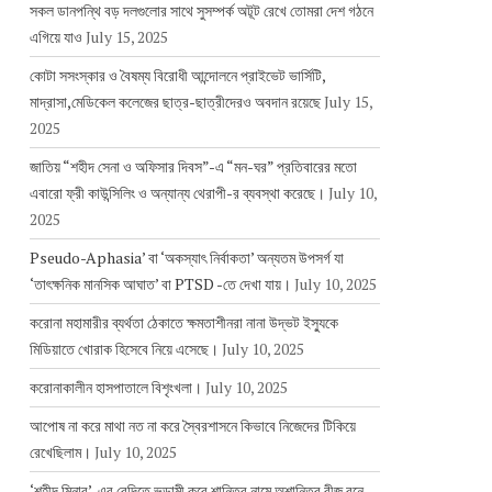
সকল ডানপন্থি বড় দলগুলোর সাথে সুসম্পর্ক অটূট রেখে তোমরা দেশ গঠনে
এগিয়ে যাও
July 15, 2025
কোটা সসংস্কার ও বৈষম্য বিরোধী আন্দোলনে প্রাইভেট ভার্সিটি,
মাদ্রাসা,মেডিকেল কলেজের ছাত্র-ছাত্রীদেরও অবদান রয়েছে
July 15,
2025
জাতিয় “শহীদ সেনা ও অফিসার দিবস”-এ “মন-ঘর” প্রতিবারের মতো
এবারো ফ্রী কাউন্সিলিং ও অন্যান্য থেরাপী-র ব্যবস্থা করেছে।
July 10,
2025
Pseudo-Aphasia’ বা ‘অকস্যাৎ নির্বাকতা’ অন্যতম উপসর্গ যা
‘তাৎক্ষনিক মানসিক আঘাত’ বা PTSD -তে দেখা যায়।
July 10, 2025
করোনা মহামারীর ব্যর্থতা ঠেকাতে ক্ষমতাশীনরা নানা উদ্ভট ইস্যুকে
মিডিয়াতে খোরাক হিসেবে নিয়ে এসেছে।
July 10, 2025
করোনাকালীন হাসপাতালে বিশৃংখলা।
July 10, 2025
আপোষ না করে মাথা নত না করে স্বৈরশাসনে কিভাবে নিজেদের টিকিয়ে
রেখেছিলাম।
July 10, 2025
‘শহীদ মিনার’-এর বেদিতে ভন্ডামী করে শান্তির নামে অশান্তির বীজ বুনে