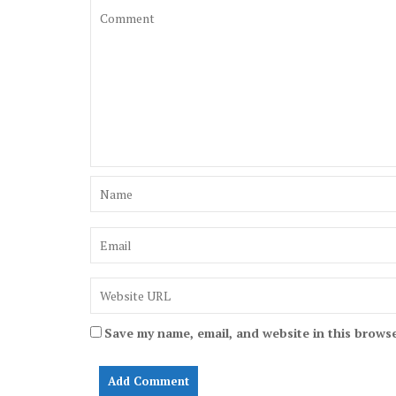
i
g
a
t
i
o
n
Save my name, email, and website in this browse