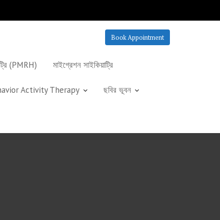
Book Appointment
াট্রি (PMRH)
মাইগ্রেশন সাইকিয়াট্রি
avior Activity Therapy
ছবির ভূবন