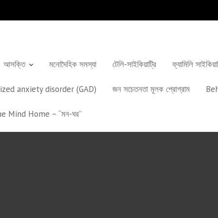
আসক্তি
মনোদৈহিক সমস্যা
টেলি-সাইকিয়াট্রি
ফ্যামিলি সাইকিয়
alized anxiety disorder (GAD)
জন সচেতনতা মূলক প্রোগ্রাম
Beh
e Mind Home – “মন-ঘর”