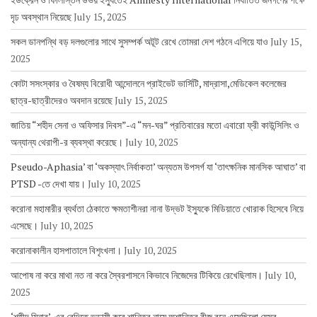
দৃঢ অবস্থান নিয়েছে
July 15, 2025
সকল ডানপন্থি বড় দলগুলোর সাথে সুসম্পর্ক অটূট রেখে তোমরা দেশ গঠনে এগিয়ে যাও
July 15,
2025
কোটা সসংস্কার ও বৈষম্য বিরোধী আন্দোলনে প্রাইভেট ভার্সিটি, মাদ্রাসা,মেডিকেল কলেজের
ছাত্র-ছাত্রীদেরও অবদান রয়েছে
July 15, 2025
জাতিয় “শহীদ সেনা ও অফিসার দিবস”-এ “মন-ঘর” প্রতিবারের মতো এবারো ফ্রী কাউন্সিলিং ও
অন্যান্য থেরাপী-র ব্যবস্থা করেছে।
July 10, 2025
Pseudo-Aphasia’ বা ‘অকস্যাৎ নির্বাকতা’ অন্যতম উপসর্গ যা ‘তাৎক্ষনিক মানসিক আঘাত’ বা
PTSD -তে দেখা যায়।
July 10, 2025
করোনা মহামারীর ব্যর্থতা ঠেকাতে ক্ষমতাশীনরা নানা উদ্ভট ইস্যুকে মিডিয়াতে খোরাক হিসেবে নিয়ে
এসেছে।
July 10, 2025
করোনাকালীন হাসপাতালে বিশৃংখলা।
July 10, 2025
আপোষ না করে মাথা নত না করে স্বৈরশাসনে কিভাবে নিজেদের টিকিয়ে রেখেছিলাম।
July 10,
2025
‘শহীদ মিনার’-এর বেদিতে ভন্ডামী করে শান্তির নামে অশান্তির বীজ বুনে এসেছিলো যেসব