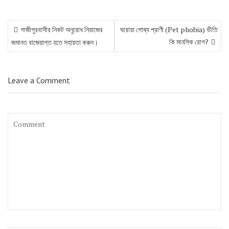
গাজীপুরবাসীর নিকট অনুরোধ নিয়াজের
ঘরোয়া পোষ্য প্রাণী (Pet phobia) ভীতি
P
কি মানসিক রোগ?
জমানত বাজেয়াপ্ত হতে সহায়তা করুন।
o
s
t
n
Leave a Comment
a
v
i
g
a
t
i
o
n