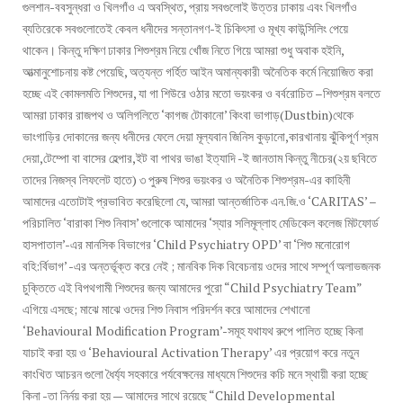
গুলশান-ববসুন্ধরা ও খিলগাঁও এ অবস্থিত, প্রায় সবগুলোই উত্তর ঢাকায় এবং খিলগাঁও
ব্যতিরেকে সবগুলোতেই কেবল ধনীদের সন্তানগণ-ই চিকিৎসা ও মূখ্য কাউন্সিলিং পেয়ে
থাকেন। কিন্তু দক্ষিণ ঢাকার শিশুশ্রম নিয়ে খোঁজ নিতে গিয়ে আমরা শুধু অবাক হইনি,
আত্মানুশোচনায় কষ্ট পেয়েছি, অত্যন্ত গর্হিত আইন অমান্যকারী অনৈতিক কর্মে নিয়োজিত করা
হচ্ছে এই কোমলমতি শিশুদের, যা গা শিউরে ওঠার মতো ভয়ংকর ও বর্বরোচিত –শিশুশ্রম বলতে
আমরা ঢাকার রাজপথ ও অলিগলিতে ‘কাগজ টোকানো’ কিংবা ভাগাড়(Dustbin)থেকে
ভাংগাড়ির দোকানের জন্য ধনীদের ফেলে দেয়া মূল্যবান জিনিস কুড়ানো,কারখানায় ঝুঁকিপূর্ণ শ্রম
দেয়া,টেম্পো বা বাসের হেল্পার,ইট বা পাথর ভাঙা ইত্যাদি -ই জানতাম কিন্তু নীচের(২য় ছবিতে
তাদের নিজস্ব লিফলেট হাতে) ৩ পুরুষ শিশুর ভয়ংকর ও অনৈতিক শিশুশ্রম-এর কাহিনী
আমাদের এতোটাই প্রভাবিত করেছিলো যে, আমরা আন্তর্জাতিক এন.জি.ও ‘CARITAS’ –
পরিচালিত ‘বারাকা শিশু নিবাস’ গুলোকে আমাদের ‘স্যার সলিমূল্লাহ মেডিকেল কলেজ মিটফোর্ড
হাসপাতাল’-এর মানসিক বিভাগের ‘Child Psychiatry OPD’ বা ‘শিশু মনোরোগ
বহি:র্বিভাগ’ -এর অন্তর্ভূক্ত করে নেই ; মানবিক দিক বিবেচনায় ওদের সাথে সম্পূর্ণ অলাভজনক
চুক্তিতে এই বিপথগামী শিশুদের জন্য আমাদের পুরো “Child Psychiatry Team”
এগিয়ে এসছে; মাঝে মাঝে ওদের শিশু নিবাস পরিদর্শন করে আমাদের শেখানো
‘Behavioural Modification Program’-সমূহ যথাযথ রুপে পালিত হচ্ছে কিনা
যাচাই করা হয় ও ‘Behavioural Activation Therapy’ এর প্রয়োগ করে নতুন
কাংখিত আচরন গুলো ধৈর্য্য সহকারে পর্যবেক্ষনের মাধ্যমে শিশুদের কচি মনে স্থায়ী করা হচ্ছে
কিনা -তা নির্নয় করা হয় — আমাদের সাথে রয়েছে “Child Developmental