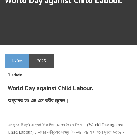
World Day against Child Labour.
16
Jun
2023
admin
World Day against Child Labour.
অধ্যাপক ডঃ এম এস কবীর জুয়েল।
আজ(১২-ই জুন) আন্তর্জাতিক শিশুশ্রম প্রতিরোধ দিবস—-(World Day against
Child Labour)…আমার ব্যক্তিগত সংস্থ্যা “মন-ঘর” এর শাখা গুলো মূলতঃ উত্তরা-