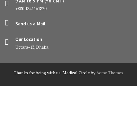
9 AM to 9 PM (+6 GMT)
+880 1841161820
Send us a Mail
Our Location
Uttara-13, Dhaka.
Thanks for being with us.
Medical Circle by
Acme Themes