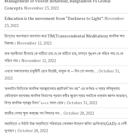
Management of Violent Behaviour, Bangladesh Vs Global
Concepts.
November 23, 2022
Education is the movement from “Darkness to Light”.
November
23, 2022
চিত্তের অতলায়নে অবগাহন করে TM(Transcendental Meditation) মানসিক ক্ষত
নিরাময়।
November 12, 2022
বাক স্বাধীনতা হীনতায় কে বাচিঁতে চায় হে কে বাচিঁতে চায়, দাসত্ব শৃঙ্খল কে পরিবে পায় হে কে
পরিবে পায়।
November 12, 2022
এখনো সকালবেলার চাকুরীটি রেখে দিয়েছি, থাকুক না — দিন তো বদলায় …
October 31,
2022
অনলাইন ভিত্তিক মানসিক স্বাস্থ্যসেবার প্ল্যাটফর্ম ‘মন-ঘর” এর কর্ণধার ও স্যার সলিমূল্লাহ
মেডিক্যাল কলেজের মানসিক বিভাগের প্রধান কবীর জুয়েল স্যার সবাইকে ধন্যবাদ জ্ঞাপন করেছেন,
বিশ্ব মানসিক স্বাস্থ্য দিবস ‘২০২২ সফল হোক।
October 31, 2022
বায়বীয় নেশায় ক্ষুদা কমাচ্ছে পথ শিশুদের দল…
October 28, 2022
মধ্যবিত্ত ও উঠতি উচ্চ মধ্যবিত্ত পরিবারের লোকজন উদ্দ্বেগ জনিত দুঃশ্চিন্তা(GAD)-য় বেশী
ভূগছেন।
October 28, 2022