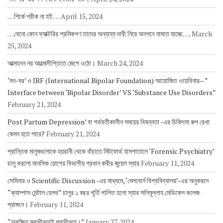
…শির্কে শরীক না হই …
April 15, 2024
…যেনো কোন ফ্যাক্টরির শ্রমিকগণ তাদের অন্যায্য দাবী নিয়ে অনশনে নামতে যাচ্ছে….
March
25, 2024
আত্মহনন নয় আত্মোদীপ্তিতে জেগে ওঠো।
March 24, 2024
‘মন-ঘর’ ও IBF (International Bipolar Foundation) আয়োজিত ওয়েবিনার– ”
Interface between ‘Bipolar Disorder’ VS ‘Substance Use Disorders”
February 21, 2024
Post Partum Depression’ বা গর্ভবতীকালীন সময়ের বিষন্নতা -এর চিকিৎসা রুপ রেখা
কেমন হতে পারে?
February 21, 2024
প্রান্তিক মানুষগুলোকে হয়রানী থেকে বাঁচাতে মিটফোর্ড হাসপাতালে ‘Forensic Psychiatry’
চালু করলো মানসিক রোগের বিভাগীয় প্রধান কবীর জুয়েল স্যার
February 11, 2024
সেমিনার ও Scientific Discussion -এর মাধ্যমে, ‘মেলবোর্ন বিশ্ববিদ্যালয়’-এর অনুকরনে
“ক্যাম্পাস মেন্টাল হেলথ” চালুর ১ বছর পূর্তি পালিত হলো স্যার সলিমূল্লাহ মেডিকেল কলেজ
প্রাঙ্গনে।
February 11, 2024
“অরক্ষিত স্বাধীনতাই পরাধীনতা।”
January 27, 2024