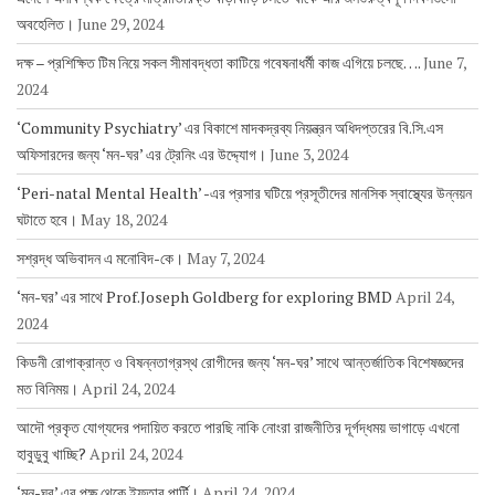
অবহেলিত।
June 29, 2024
দক্ষ – প্রশিক্ষিত টিম নিয়ে সকল সীমাবদ্ধতা কাটিয়ে গবেষনাধর্মী কাজ এগিয়ে চলছে….
June 7,
2024
‘Community Psychiatry’ এর বিকাশে মাদকদ্রব্য নিয়ন্ত্রন অধিদপ্তরের বি.সি.এস
অফিসারদের জন্য ‘মন-ঘর’ এর ট্রেনিং এর উদ্দ্যোগ।
June 3, 2024
‘Peri-natal Mental Health’ -এর প্রসার ঘটিয়ে প্রসূতীদের মানসিক স্বাস্থ্যের উন্নয়ন
ঘটাতে হবে।
May 18, 2024
সশ্রদ্ধ অভিবাদন এ মনোবিদ-কে।
May 7, 2024
‘মন-ঘর’ এর সাথে Prof.Joseph Goldberg for exploring BMD
April 24,
2024
কিডনী রোগাক্রান্ত ও বিষন্নতাগ্রস্থ রোগীদের জন্য ‘মন-ঘর’ সাথে আন্তর্জাতিক বিশেষজ্ঞদের
মত বিনিময়।
April 24, 2024
আদৌ প্রকৃত যোগ্যদের পদায়িত করতে পারছি নাকি নোংরা রাজনীতির দূর্গদ্ধময় ভাগাড়ে এখনো
হাবুডুবু খাচ্ছি?
April 24, 2024
‘মন-ঘর’ এর পক্ষ থেকে ইফতার পার্টি।
April 24, 2024