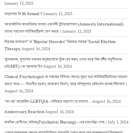
January 13, 2025
ভদ্রলোক কি Bi-Sexual ?
January 12, 2025
আন্তর্জাতিক মানবাধিকার সংস্থা এমনেস্টি ইন্টারন্যাশনাল (Amnesty International)
তাদের প্যানেলে সাইকিয়াট্রিস্ট যোগ করছে।
January 12, 2025
দ্বিমেরু মনোরোগ” বা ‘Bipolar Disorder’ নিরাময়ে সহায়ক ‘Social Rhythm
Therapy.
August 16, 2024
সন্দেহজনক, সুপ্তমনা ভয়ংকর মানুষগুলোকে খুঁজে বের করুন, ওদের মাঝে নিজ ধর্মীয় অনুশীলনের
চর্চা(SBT)-কে প্রাধান্য দিন
August 16, 2024
Clinical Psychologist-রা সমাজের বিভিন্ন ক্ষেত্রে যুক্ত হয়ে সাইকিয়াট্রিস্টদের সহায়তা
করতে পারে—– বিভাগীয় প্রধান, মনোরোগ বিভাগ, স্যার সলিমূল্লাহ মেডিকেল কলেজ মিটফোর্ড।
August 16, 2024
‘মন-ঘর’ আয়োজিত LGBTQIA- সেমিনারে বক্তাগণ যা বললেন…
August 16, 2024
Anniversary Reaction
August 16, 2024
মানসিক রোগীদের সেবিকা(Psychiatric Nursing) –এক চ্যালেঞ্জিং পেশা।
July 1, 2024
এদেশে অনাবশ্যক ক্ষেত্রে মাত্রাতিরিক্ত বাড়াবাড়ি চলতে থাকে আর জনগুরুত্বপূর্ণ দিবসগুলো