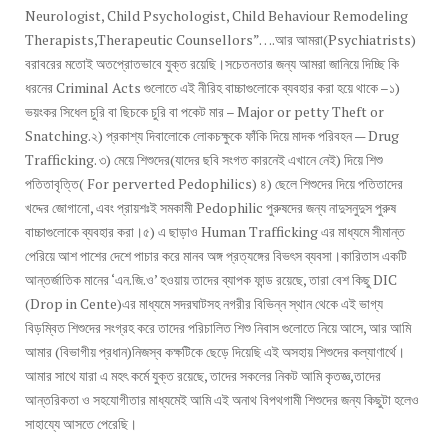
Neurologist, Child Psychologist, Child Behaviour Remodeling
Therapists,Therapeutic Counsellors”….আর আমরা(Psychiatrists)
বরাবরের মতোই অতপ্রোতভাবে যুক্ত রয়েছি।সচেতনতার জন্য আমরা জানিয়ে দিচ্ছি কি
ধরনের Criminal Acts গুলোতে এই নীরিহ বাচ্চাগুলোকে ব্যবহার করা হয়ে থাকে –১)
ভয়ংকর সিধেল চুরি বা ছিচকে চুরি বা পকেট মার – Major or petty Theft or
Snatching.২) প্রকাশ্য দিবালোকে লোকচক্ষুকে ফাঁকি দিয়ে মাদক পরিবহন — Drug
Trafficking. ৩) মেয়ে শিশুদের(যাদের ছবি সংগত কারনেই এখানে নেই) দিয়ে শিশু
পতিতাবৃত্তি( For perverted Pedophilics) ৪) ছেলে শিশুদের দিয়ে পতিতাদের
খদ্দের জোগানো, এবং প্রায়শঃই সমকামী Pedophilic পুরুষদের জন্য নাদুসনুদুস পুরুষ
বাচ্চাগুলোকে ব্যবহার করা।৫) এ ছাড়াও Human Trafficking এর মাধ্যমে সীমান্ত
পেরিয়ে আশ পাশের দেশে পাচার করে মানব অঙ্গ প্রত্যঙ্গের বিভৎস ব্যবসা।কারিতাস একটি
আন্তর্জাতিক মানের ‘এন.জি.ও’ হওয়ায় তাদের ব্যাপক ফান্ড রয়েছে, তারা বেশ কিছু DIC
(Drop in Cente)এর মাধ্যমে সদরঘাটসহ নগরীর বিভিন্ন স্থান থেকে এই ভাগ্য
বিড়ম্বিত শিশুদের সংগ্রহ করে তাদের পরিচালিত শিশু নিবাস গুলোতে নিয়ে আসে, আর আমি
আমার (বিভাগীয় প্রধান)নিজস্ব কক্ষটিকে ছেড়ে দিয়েছি এই অসহায় শিশুদের কল্যাণার্থে।
আমার সাথে যারা এ মহৎ কর্মে যুক্ত রয়েছে, তাদের সকলের নিকট আমি কৃতজ্ঞ,তাদের
আন্তরিকতা ও সহযোগীতার মাধ্যমেই আমি এই অনাথ বিপথগামী শিশুদের জন্য কিছুটা হলেও
সাহায্যে আসতে পেরেছি।