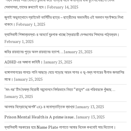
সেবাদাসরা, তাদের রুখতেই হবে।
February 14, 2025
জুলাই অভ্যূত্থানে প্রাইভেট ভার্সিটির ছাত্র – ছাত্রীদের অভাবনীয় এই অবদান স্বর্ণাক্ষরে লিখা
থাকবে।
February 1, 2025
ফ্যাসিবাদী শিক্ষাব্যবস্থা-র আবর্তে ঘুরপাক খাচ্ছে স্বৈরাচারী দেশগুলোর শিশুদের পাঠ্যক্রম।
February 1, 2025
জহির রায়হানের পুত্র অনল রায়হানের হতাশা…
January 25, 2025
ADHD এর অজানা কাহিনী।
January 25, 2025
বঙ্গোপসাগরের লালচে পানি আছড়ে যেয়ে পড়েছে আরব সাগর ও ভূ-মধ্য সাগরের নীলাভ জলরাশির
মাঝে।
January 25, 2025
‘মন-ঘর’ টিম বৈষম্য বিরোধী আন্দোলনে নির্দয়ভাবে নিহত “রাতুল” এর পরিবারকে খুঁজছে…
January 25, 2025
আনসার বিদ্রোহে(আগষ্ট’২৪)-র মনোস্তাত্তিক ব্যাখ্যা
January 13, 2025
Prison Mental Health is A prime issue..
January 13, 2025
ফ্যাসিবাদী সরকারের হয়ে Name Plate লাগাতে আমার বিবেক কখনোই সায় দিতোনা।